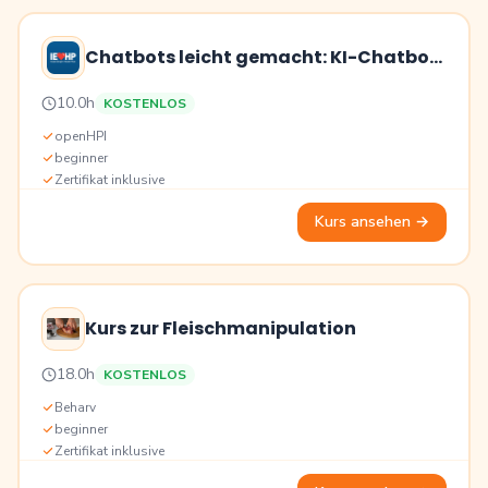
Chatbots leicht gemacht: KI-Chatbot
erstellen
Preis
10.0h
KOSTENLOS
Bildung
openHPI
beginner
Zertifikat inklusive
Kurs ansehen
→
Kurs zur Fleischmanipulation
Preis
18.0h
KOSTENLOS
Bildung
Beharv
beginner
Zertifikat inklusive