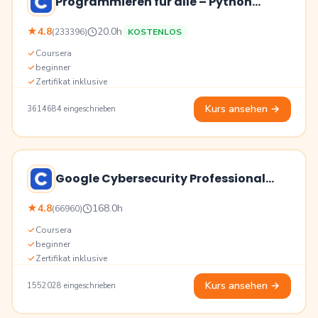
Programmieren für alle – Python
Grundlagen
Preis
★
4.8
20.0h
(233396)
KOSTENLOS
Bewertung
Bildung
Coursera
beginner
Zertifikat inklusive
Kurs ansehen
→
3614684 eingeschrieben
Google Cybersecurity Professional
Certificate
★
4.8
168.0h
(66960)
Bewertung
Bildung
Coursera
beginner
Zertifikat inklusive
Kurs ansehen
→
1552028 eingeschrieben