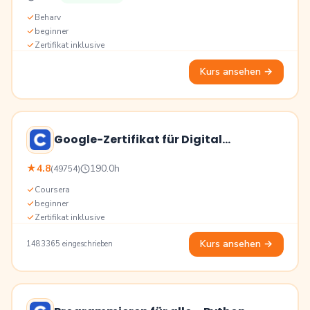
Bildung
Beharv
beginner
Zertifikat inklusive
Kurs ansehen
→
Google-Zertifikat für Digital
Marketing & E-Commerce
★
4.8
190.0h
(49754)
Bewertung
Bildung
Coursera
beginner
Zertifikat inklusive
Kurs ansehen
→
1483365 eingeschrieben