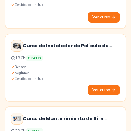
Certificado incluido
Ver curso
→
Curso de Instalador de Película de
Protección Solar
Precio
18.0h
GRATIS
Educación
Beharv
beginner
Certificado incluido
Ver curso
→
Curso de Mantenimiento de Aire
Acondicionado
Precio
22.0h