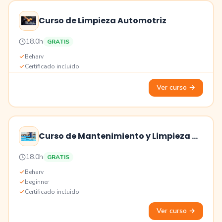
Curso de Limpieza Automotriz
Precio
18.0h
GRATIS
Educación
Beharv
Certificado incluido
Ver curso
→
Curso de Mantenimiento y Limpieza de
Albercas
Precio
18.0h
GRATIS
Educación
Beharv
beginner
Certificado incluido
Ver curso
→