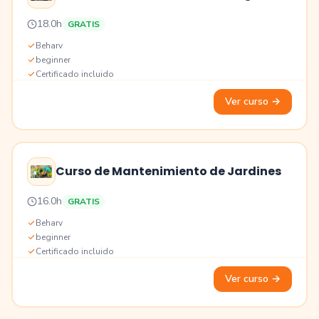
Precio
18.0h
GRATIS
Educación
Beharv
beginner
Certificado incluido
Ver curso
→
Curso de Mantenimiento de Jardines
Precio
16.0h
GRATIS
Educación
Beharv
beginner
Certificado incluido
Ver curso
→