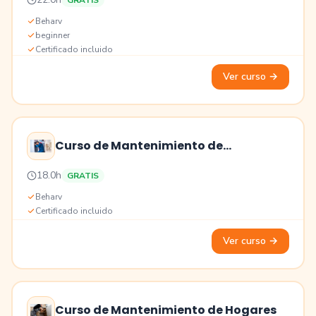
GRATIS
Educación
Beharv
beginner
Certificado incluido
Ver curso
→
Curso de Mantenimiento de
Refrigeradores y Congeladores
Precio
18.0h
GRATIS
Educación
Beharv
Certificado incluido
Ver curso
→
Curso de Mantenimiento de Hogares