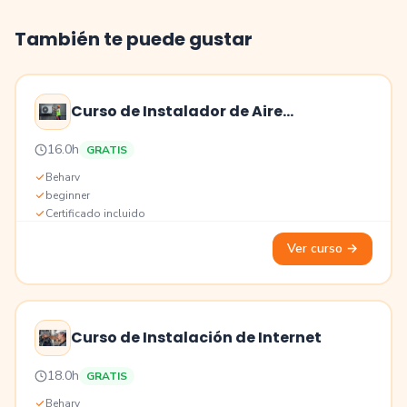
También te puede gustar
Curso de Instalador de Aire
Acondicionado
Precio
16.0h
GRATIS
Educación
Beharv
beginner
Certificado incluido
Ver curso
→
Curso de Instalación de Internet
Precio
18.0h
GRATIS
Educación
Beharv